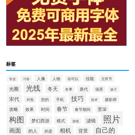
标签
人像
佳能
人物
元宵节
专业
习俗
你可以
光线
冬天
光圈
唐代
场景
冬季
孩子
技巧
宋代
您的
手机
摄影师
对焦
技术
春节
攻略
景深
效果
时间
春节期间
照片
构图
滤镜
梦幻西游
模式
游戏
自己的
画面
相机
背景
的人
的是