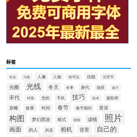
标签
人像
佳能
人物
元宵节
专业
习俗
你可以
光线
冬天
光圈
唐代
场景
冬季
孩子
技巧
宋代
您的
手机
摄影师
对焦
技术
春节
攻略
景深
效果
时间
春节期间
照片
构图
滤镜
梦幻西游
模式
游戏
自己的
画面
相机
背景
的人
的是