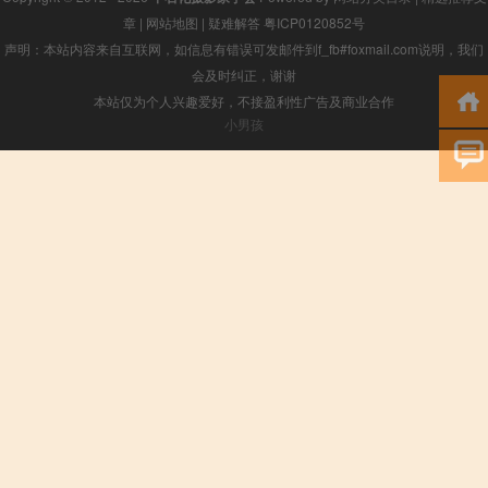
章
|
网站地图
|
疑难解答
粤ICP0120852号
声明：本站内容来自互联网，如信息有错误可发邮件到f_fb#foxmail.com说明，我们
会及时纠正，谢谢
本站仅为个人兴趣爱好，不接盈利性广告及商业合作
小男孩