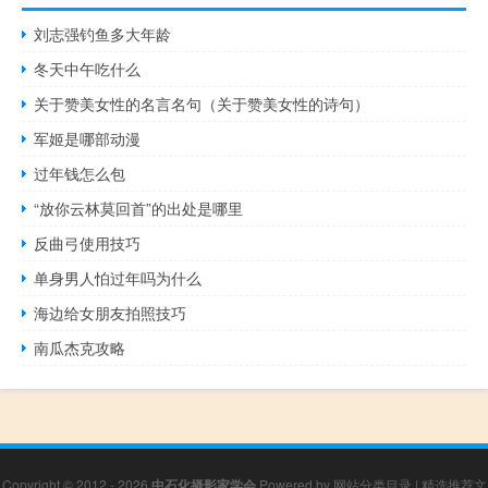
刘志强钓鱼多大年龄
冬天中午吃什么
关于赞美女性的名言名句（关于赞美女性的诗句）
军姬是哪部动漫
过年钱怎么包
“放你云林莫回首”的出处是哪里
反曲弓使用技巧
单身男人怕过年吗为什么
海边给女朋友拍照技巧
南瓜杰克攻略
Copyright © 2012 - 2026
中石化摄影家学会
Powered by
网站分类目录
|
精选推荐文