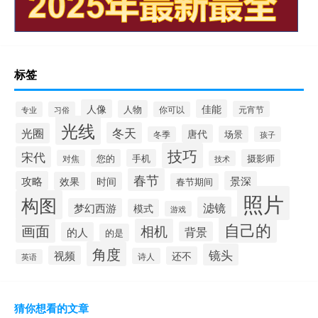
标签
人像
佳能
人物
元宵节
专业
习俗
你可以
光线
冬天
光圈
唐代
场景
冬季
孩子
技巧
宋代
您的
手机
摄影师
对焦
技术
春节
攻略
景深
效果
时间
春节期间
照片
构图
滤镜
梦幻西游
模式
游戏
自己的
画面
相机
背景
的人
的是
角度
镜头
视频
还不
诗人
英语
猜你想看的文章