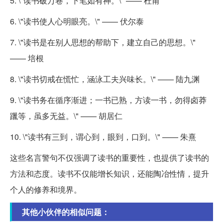
5. \"读书破万卷，下笔如有神。\" —— 杜甫
6. \"读书使人心明眼亮。\" —— 伏尔泰
7. \"读书是在别人思想的帮助下，建立自己的思想。\"
—— 培根
8. \"读书切戒在慌忙，涵泳工夫兴味长。\" —— 陆九渊
9. \"读书务在循序渐进；一书已熟，方读一书，勿得卤莽
躐等，虽多无益。\" —— 胡居仁
10. \"读书有三到，谓心到，眼到，口到。\" —— 朱熹
这些名言警句不仅强调了读书的重要性，也提供了读书的
方法和态度。读书不仅能增长知识，还能陶冶性情，提升
个人的修养和境界。
其他小伙伴的相似问题：