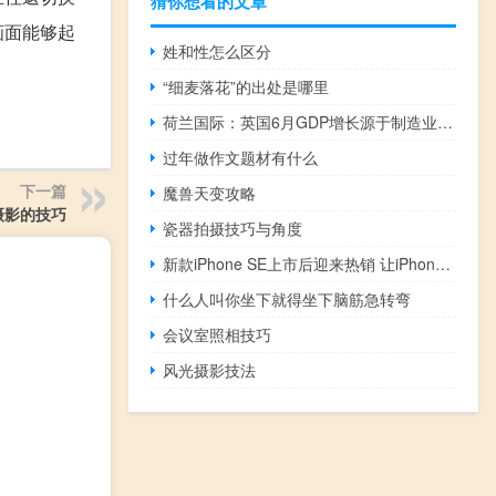
猜你想看的文章
画面能够起
姓和性怎么区分
“细麦落花”的出处是哪里
荷兰国际：英国6月GDP增长源于制造业的推动
过年做作文题材有什么
下一篇
魔兽天变攻略
摄影的技巧
瓷器拍摄技巧与角度
新款iPhone SE上市后迎来热销 让iPhone时刻保持最新状态
什么人叫你坐下就得坐下脑筋急转弯
会议室照相技巧
风光摄影技法