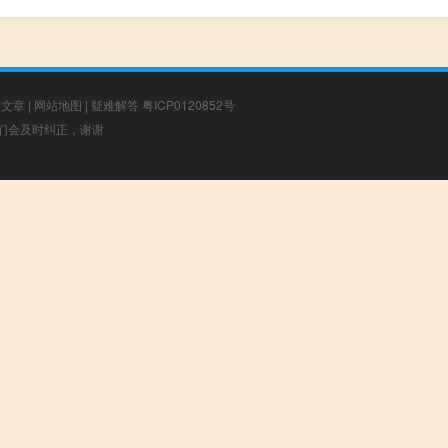
荐文章
|
网站地图
|
疑难解答
粤ICP0120852号
，我们会及时纠正，谢谢