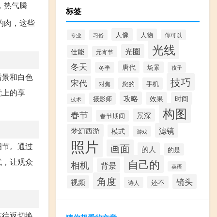
，热气腾
标签
的肉，这些
人像
人物
专业
习俗
你可以
光线
光圈
佳能
元宵节
冬天
唐代
场景
冬季
孩子
后景和白色
技巧
宋代
您的
手机
对焦
觉上的享
攻略
效果
时间
摄影师
技术
构图
春节
景深
春节期间
滤镜
梦幻西游
模式
游戏
照片
细节。通过
画面
的人
的是
式，让观众
自己的
相机
背景
英语
角度
镜头
视频
还不
诗人
在往返切换