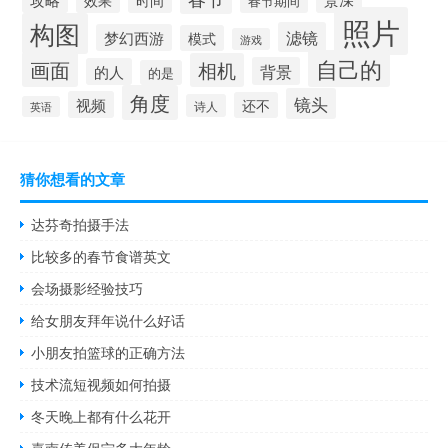
效果
时间
春节期间
照片
构图
滤镜
梦幻西游
模式
游戏
自己的
画面
相机
背景
的人
的是
角度
镜头
视频
还不
诗人
英语
猜你想看的文章
达芬奇拍摄手法
比较多的春节食谱英文
会场摄影经验技巧
给女朋友拜年说什么好话
小朋友拍篮球的正确方法
技术流短视频如何拍摄
冬天晚上都有什么花开