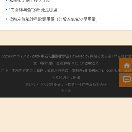
嘉南传姜保宁多大年龄
“尚食稗与刍”的出处是哪里
盐酸左氧氟沙星胶囊用量（盐酸左氧氟沙星用量）
Copyright © 2012 - 2026
中石化摄影家学会
Powered by
网站分类目录
|
精选推荐文
章
|
网站地图
|
疑难解答
粤ICP0120852号
声明：本站内容来自互联网，如信息有错误可发邮件到f_fb#foxmail.com说明，我们
会及时纠正，谢谢
本站仅为个人兴趣爱好，不接盈利性广告及商业合作
小男孩