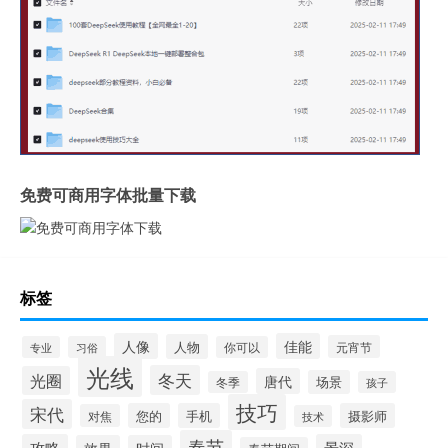
免费可商用字体批量下载
标签
人像
佳能
人物
元宵节
专业
习俗
你可以
光线
冬天
光圈
唐代
场景
冬季
孩子
技巧
宋代
您的
手机
摄影师
对焦
技术
春节
攻略
景深