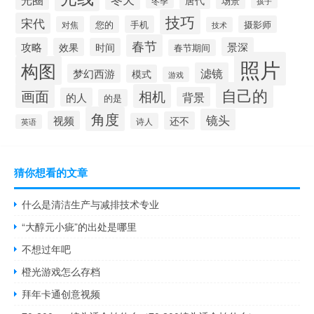
唐代
场景
冬季
孩子
技巧
宋代
您的
手机
摄影师
对焦
技术
春节
攻略
景深
效果
时间
春节期间
照片
构图
滤镜
梦幻西游
模式
游戏
自己的
画面
相机
背景
的人
的是
角度
镜头
视频
还不
诗人
英语
猜你想看的文章
什么是清洁生产与减排技术专业
“大醇元小疵”的出处是哪里
不想过年吧
橙光游戏怎么存档
拜年卡通创意视频