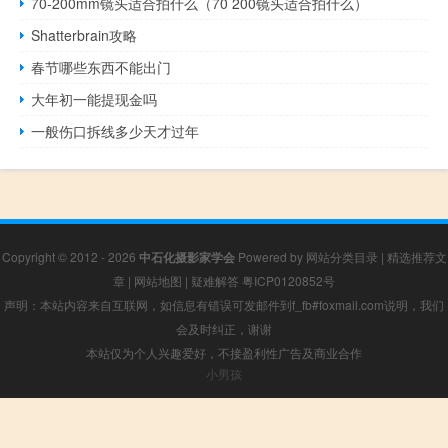
70-200mm镜头适合拍什么（70 200镜头适合拍什么）
Shatterbrain攻略
春节哪些东西不能出门
大年初一能提现金吗
一般伤口拆线多少天才过年
Copyright © 2012 - 2026
中石化摄影家学会
Powered by
网站分类目录
|
精选推荐文
章
|
网站地图
|
疑难解答
粤ICP0120852号
声明：本站内容来自互联网，如信息有错误可发邮件到f_fb#foxmail.com说明，我们
会及时纠正，谢谢
本站仅为个人兴趣爱好，不接盈利性广告及商业合作
小男孩