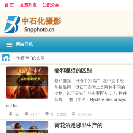
首 页
文章列表
知识分类
网站导航
>
作者“hh”的文章
貉和狸猫的区别
貉和狸猫（日语中的“狸”）在中文中经
常被混用，但它们实际上是两种不同的
动物。以下是它们的主要区别： 1. 物种
归属 ： 貉（学名：Nyctereutes procyo
noides...
hh
01-11
0
233
文章列表
荷花酒是哪里生产的