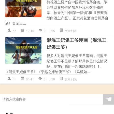
荷花酒主要产自中国贵州省茅台镇。茅
台镇以其独特的酿造环境和微生物体
系，被誉为“中国第一酒镇”和“世界酱香
型白酒主产区”。正宗荷花酒由贵州茅台
酒厂集团出...
hh
12-16
0
95
文章列表
混混王妃傻王爷漫画（混混王
妃傻王爷）
很多人对混混王妃傻王爷漫画，混混王
妃傻王爷不是很了解那具体是什么情况
呢，现在让我们一起来瞧瞧吧！ 1、
《混混王妃傻王爷》《穿越之嫁给傻王爷》《风槿如...
hh
04-11
0
20
文章列表
☚