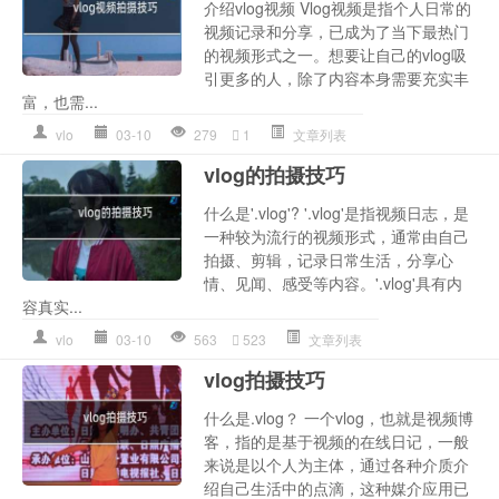
介绍vlog视频 Vlog视频是指个人日常的
视频记录和分享，已成为了当下最热门
的视频形式之一。想要让自己的vlog吸
引更多的人，除了内容本身需要充实丰
富，也需...
vlo
03-10
279
1
文章列表
vlog的拍摄技巧
什么是'.vlog'? '.vlog'是指视频日志，是
一种较为流行的视频形式，通常由自己
拍摄、剪辑，记录日常生活，分享心
情、见闻、感受等内容。'.vlog'具有内
容真实...
vlo
03-10
563
523
文章列表
vlog拍摄技巧
什么是.vlog？ 一个vlog，也就是视频博
客，指的是基于视频的在线日记，一般
来说是以个人为主体，通过各种介质介
绍自己生活中的点滴，这种媒介应用已