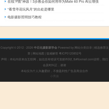
在线“P图”神器！3步教会你如何用华为Mate 60 Pro AI云增强
“看雪寻花玩风月”的出处是哪里
电影摄影照明技巧教程
Copyright © 2012 - 2026
中石化摄影家学会
Powered by
网站分类目录
|
精选推荐文
章
|
网站地图
|
疑难解答
粤ICP0120852号
声明：本站内容来自互联网，如信息有错误可发邮件到f_fb#foxmail.com说明，我们
会及时纠正，谢谢
本站仅为个人兴趣爱好，不接盈利性广告及商业合作
小男孩