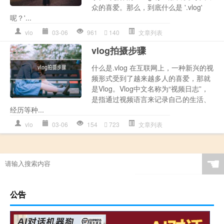
众的喜爱。那么，到底什么是 '.vlog'
呢？'...
vlo
03-06
961
140
文章列表
vlog拍摄步骤
什么是.vlog 在互联网上，一种新兴的视
频形式受到了越来越多人的喜爱，那就
是Vlog。Vlog中文名称为“视频日志”，
是指通过视频语言来记录自己的生活、
经历等种...
vlo
03-06
154
723
文章列表
☚
公告