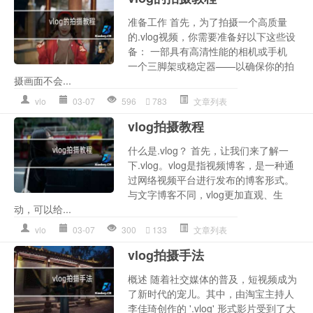
准备工作 首先，为了拍摄一个高质量
的.vlog视频，你需要准备好以下这些设
备： 一部具有高清性能的相机或手机
一个三脚架或稳定器——以确保你的拍
摄画面不会...
vlo
03-07
596
783
文章列表
vlog拍摄教程
什么是.vlog？ 首先，让我们来了解一
下.vlog。vlog是指视频博客，是一种通
过网络视频平台进行发布的博客形式。
与文字博客不同，vlog更加直观、生
动，可以给...
vlo
03-07
300
133
文章列表
vlog拍摄手法
概述 随着社交媒体的普及，短视频成为
了新时代的宠儿。其中，由淘宝主持人
李佳琦创作的 '.vlog' 形式影片受到了大