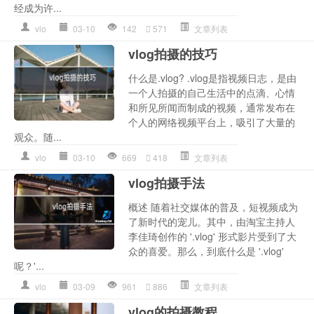
经成为许...
vlo
03-10
142
571
文章列表
vlog拍摄的技巧
什么是.vlog? .vlog是指视频日志，是由
一个人拍摄的自己生活中的点滴、心情
和所见所闻而制成的视频，通常发布在
个人的网络视频平台上，吸引了大量的
观众。随...
vlo
03-10
669
418
文章列表
vlog拍摄手法
概述 随着社交媒体的普及，短视频成为
了新时代的宠儿。其中，由淘宝主持人
李佳琦创作的 '.vlog' 形式影片受到了大
众的喜爱。那么，到底什么是 '.vlog'
呢？'...
vlo
03-09
961
886
文章列表
vlog的拍摄教程