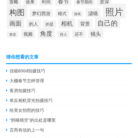
春节
攻略
景深
效果
时间
春节期间
照片
构图
滤镜
梦幻西游
模式
游戏
自己的
画面
相机
背景
的人
的是
角度
镜头
视频
还不
诗人
英语
猜你想看的文章
佳能600d拍摄技巧
大棚春节怎样管理
客房拍摄技巧
单反相机背光拍摄技巧
给美女拍照的技巧
“鹊噪晴空”的出处是哪里
言而有信的上一句