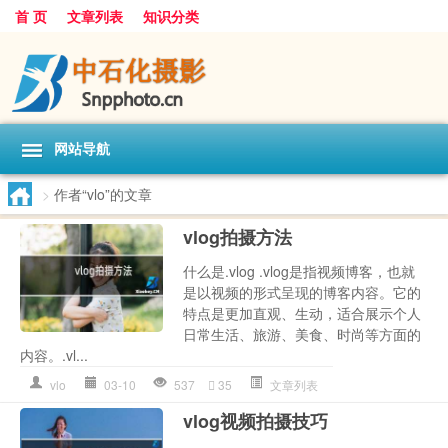
首 页
文章列表
知识分类
网站导航
>
作者“vlo”的文章
vlog拍摄方法
什么是.vlog .vlog是指视频博客，也就
是以视频的形式呈现的博客内容。它的
特点是更加直观、生动，适合展示个人
日常生活、旅游、美食、时尚等方面的
内容。.vl...
vlo
03-10
537
35
文章列表
vlog视频拍摄技巧