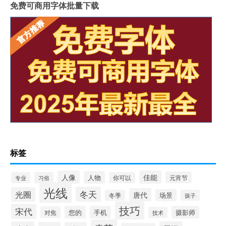
免费可商用字体批量下载
标签
人像
佳能
人物
元宵节
专业
习俗
你可以
光线
冬天
光圈
唐代
场景
冬季
孩子
技巧
宋代
您的
手机
摄影师
对焦
技术