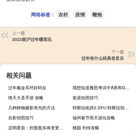
网络标签：
农村
疫情
鞭炮
上一篇
2022留沪过年哪里玩
下一篇
过年有什么经典老音乐
相关问题
过年戴金耳环好吗女
我想知道雅思考试中A类和G类具体有什么样的区别呢
情天大圣手游 攻略
瓷器拍照技巧
几种静物摄影布光的方法
特斯拉收跌0.33%“特斯拉劲敌”Rivian（RIVN）跌0.74%
合影拍照技巧
福州春节雨天游玩攻略
启明星辰：控股股东将变更为中移资本实控人将变更为中国移动集团
桃园 列传攻略