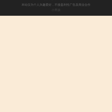
本站仅为个人兴趣爱好，不接盈利性广告及商业合作
小男孩