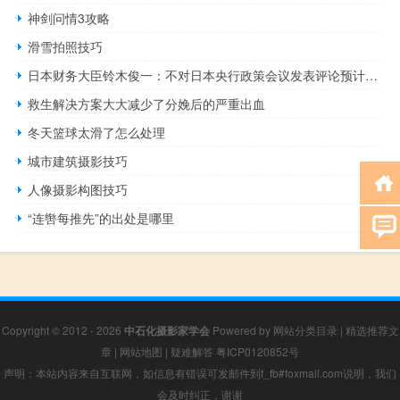
神剑问情3攻略
滑雪拍照技巧
日本财务大臣铃木俊一：不对日本央行政策会议发表评论预计日本央行将与政府密切沟通预计日本央行将适当引导政策以实现2%的通胀目标
救生解决方案大大减少了分娩后的严重出血
冬天篮球太滑了怎么处理
城市建筑摄影技巧
人像摄影构图技巧
“连辔每推先”的出处是哪里
Copyright © 2012 - 2026
中石化摄影家学会
Powered by
网站分类目录
|
精选推荐文
章
|
网站地图
|
疑难解答
粤ICP0120852号
声明：本站内容来自互联网，如信息有错误可发邮件到f_fb#foxmail.com说明，我们
会及时纠正，谢谢