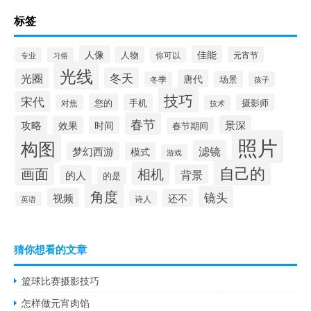
标签
人像
佳能
人物
元宵节
专业
习俗
你可以
光线
冬天
光圈
唐代
场景
冬季
孩子
技巧
宋代
您的
手机
摄影师
对焦
技术
春节
攻略
景深
效果
时间
春节期间
照片
构图
滤镜
梦幻西游
模式
游戏
自己的
画面
相机
背景
的人
的是
角度
镜头
视频
还不
诗人
英语
猜你想看的文章
篮球比赛摄影技巧
怎样做元宵肉馅