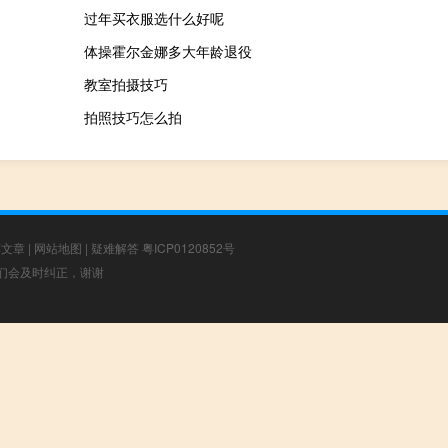
过年买衣服选什么好呢
体操霍尔金娜多大年龄退役
教室拍摄技巧
拍照技巧怎么拍
荐文章
|
网站地图
|
疑难解答
粤ICP0120852号
，我们会及时纠正，谢谢