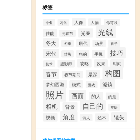
标签
人像
人物
专业
习俗
你可以
光线
光圈
佳能
元宵节
冬天
唐代
场景
冬季
孩子
技巧
宋代
您的
手机
对焦
攻略
效果
时间
摄影师
技术
构图
春节
景深
春节期间
滤镜
梦幻西游
模式
游戏
照片
画面
的人
的是
自己的
相机
背景
英语
角度
镜头
视频
还不
诗人