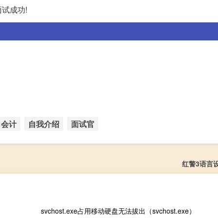
试成功!
会计
自我介绍
面试官
红警3语言
svchost.exe占用移动硬盘无法拔出（svchost.exe）