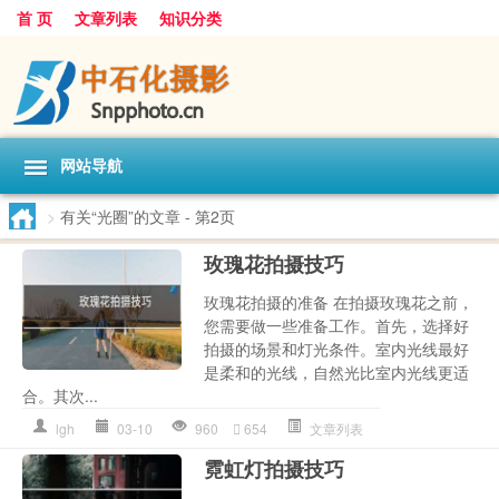
首 页
文章列表
知识分类
网站导航
>
有关“光圈”的文章
- 第2页
玫瑰花拍摄技巧
玫瑰花拍摄的准备 在拍摄玫瑰花之前，
您需要做一些准备工作。首先，选择好
拍摄的场景和灯光条件。室内光线最好
是柔和的光线，自然光比室内光线更适
合。其次...
lgh
03-10
960
654
文章列表
霓虹灯拍摄技巧