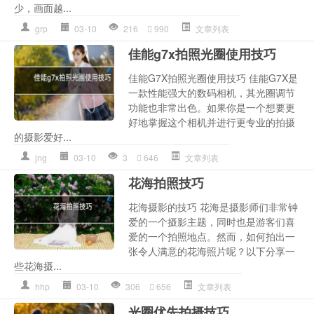
少，画面越...
grp
03-10
216
990
文章列表
佳能g7x拍照光圈使用技巧
佳能G7X拍照光圈使用技巧 佳能G7X是
一款性能强大的数码相机，其光圈调节
功能也非常出色。如果你是一个想要更
好地掌握这个相机并进行更专业的拍摄
的摄影爱好...
jng
03-10
3
646
文章列表
花海拍照技巧
花海摄影的技巧 花海是摄影师们非常钟
爱的一个摄影主题，同时也是游客们喜
爱的一个拍照地点。然而，如何拍出一
张令人满意的花海照片呢？以下分享一
些花海摄...
hhp
03-10
306
656
文章列表
光圈优先拍摄技巧