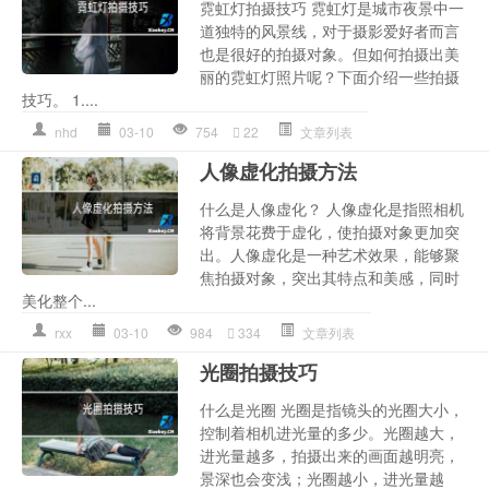
霓虹灯拍摄技巧 霓虹灯是城市夜景中一
道独特的风景线，对于摄影爱好者而言
也是很好的拍摄对象。但如何拍摄出美
丽的霓虹灯照片呢？下面介绍一些拍摄
技巧。 1....
nhd
03-10
754
22
文章列表
人像虚化拍摄方法
什么是人像虚化？ 人像虚化是指照相机
将背景花费于虚化，使拍摄对象更加突
出。人像虚化是一种艺术效果，能够聚
焦拍摄对象，突出其特点和美感，同时
美化整个...
rxx
03-10
984
334
文章列表
光圈拍摄技巧
什么是光圈 光圈是指镜头的光圈大小，
控制着相机进光量的多少。光圈越大，
进光量越多，拍摄出来的画面越明亮，
景深也会变浅；光圈越小，进光量越