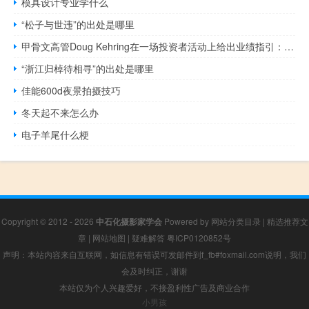
模具设计专业学什么
“松子与世违”的出处是哪里
甲骨文高管Doug Kehring在一场投资者活动上给出业绩指引：公司确认到2026财年650亿美元的销售指引
“浙江归棹待相寻”的出处是哪里
佳能600d夜景拍摄技巧
冬天起不来怎么办
电子羊尾什么梗
Copyright © 2012 - 2026
中石化摄影家学会
Powered by
网站分类目录
|
精选推荐文
章
|
网站地图
|
疑难解答
粤ICP0120852号
声明：本站内容来自互联网，如信息有错误可发邮件到f_fb#foxmail.com说明，我们
会及时纠正，谢谢
本站仅为个人兴趣爱好，不接盈利性广告及商业合作
小男孩