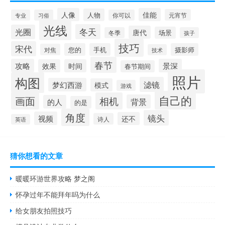
人像
佳能
人物
元宵节
专业
习俗
你可以
光线
冬天
光圈
唐代
场景
冬季
孩子
技巧
宋代
您的
手机
摄影师
对焦
技术
春节
攻略
景深
效果
时间
春节期间
照片
构图
滤镜
梦幻西游
模式
游戏
自己的
画面
相机
背景
的人
的是
角度
镜头
视频
还不
诗人
英语
猜你想看的文章
暖暖环游世界攻略 梦之阁
怀孕过年不能拜年吗为什么
给女朋友拍照技巧