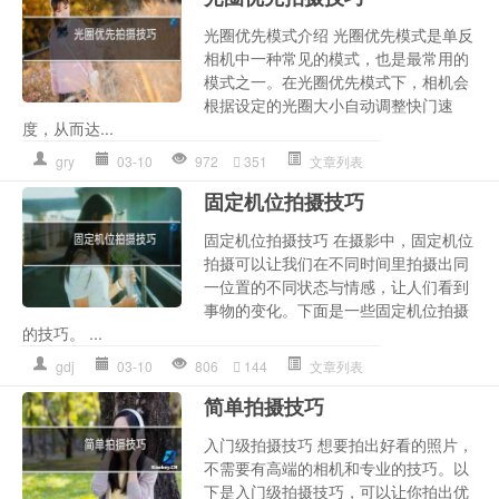
光圈优先模式介绍 光圈优先模式是单反
相机中一种常见的模式，也是最常用的
模式之一。在光圈优先模式下，相机会
根据设定的光圈大小自动调整快门速
度，从而达...
gry
03-10
972
351
文章列表
固定机位拍摄技巧
固定机位拍摄技巧 在摄影中，固定机位
拍摄可以让我们在不同时间里拍摄出同
一位置的不同状态与情感，让人们看到
事物的变化。下面是一些固定机位拍摄
的技巧。 ...
gdj
03-10
806
144
文章列表
简单拍摄技巧
入门级拍摄技巧 想要拍出好看的照片，
不需要有高端的相机和专业的技巧。以
下是入门级拍摄技巧，可以让你拍出优