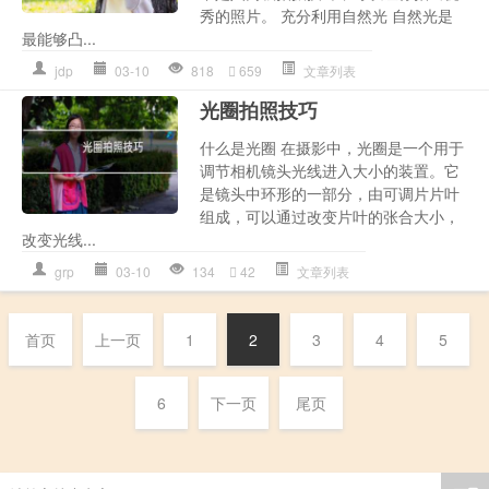
秀的照片。 充分利用自然光 自然光是
最能够凸...
jdp
03-10
818
659
文章列表
光圈拍照技巧
什么是光圈 在摄影中，光圈是一个用于
调节相机镜头光线进入大小的装置。它
是镜头中环形的一部分，由可调片片叶
组成，可以通过改变片叶的张合大小，
改变光线...
grp
03-10
134
42
文章列表
首页
上一页
1
2
3
4
5
6
下一页
尾页