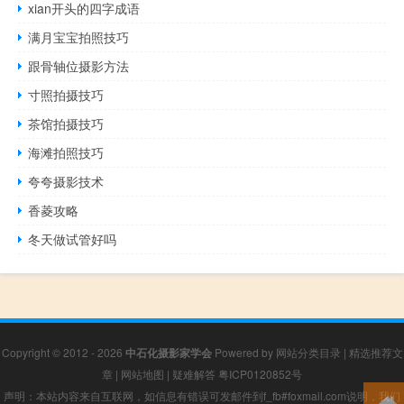
xian开头的四字成语
满月宝宝拍照技巧
跟骨轴位摄影方法
寸照拍摄技巧
茶馆拍摄技巧
海滩拍照技巧
夸夸摄影技术
香菱攻略
冬天做试管好吗
Copyright © 2012 - 2026
中石化摄影家学会
Powered by
网站分类目录
|
精选推荐文
章
|
网站地图
|
疑难解答
粤ICP0120852号
声明：本站内容来自互联网，如信息有错误可发邮件到f_fb#foxmail.com说明，我们