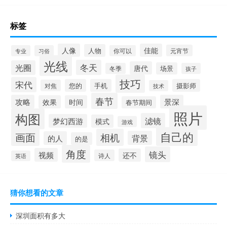
标签
人像
佳能
人物
元宵节
专业
习俗
你可以
光线
冬天
光圈
唐代
场景
冬季
孩子
技巧
宋代
您的
手机
摄影师
对焦
技术
春节
攻略
景深
效果
时间
春节期间
照片
构图
滤镜
梦幻西游
模式
游戏
自己的
画面
相机
背景
的人
的是
角度
镜头
视频
还不
诗人
英语
猜你想看的文章
深圳面积有多大