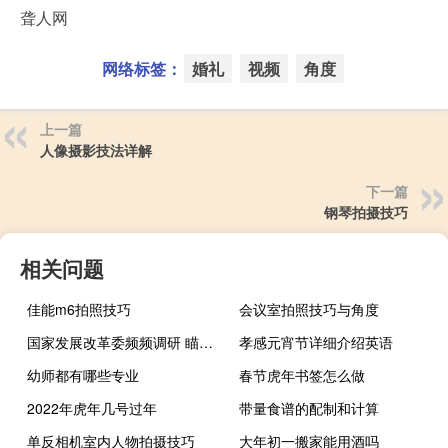
聋人网
网络标签：
婚礼
视频
角度
上一篇
人像摄影技法详解
下一篇
钢琴拍摄技巧
相关问题
佳能m6拍照技巧
会议室拍照技巧与角度
国家发展改革委频频调研 瞄向加快建设现代化产业体系
孝感元宵节详细介绍英语
幼师都有哪些专业
春节虎年书签怎么做
2022年虎年几号过年
带量食谱的配制和计算
单反相机室内人物拍摄技巧
大年初一搬家能用酒吗