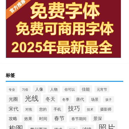
标签
人像
佳能
人物
元宵节
专业
习俗
你可以
光线
冬天
光圈
唐代
场景
冬季
孩子
技巧
宋代
您的
手机
摄影师
对焦
技术
春节
攻略
景深
效果
时间
春节期间
照片
构图