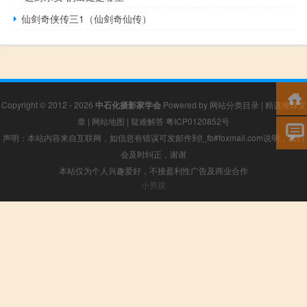
仙剑奇侠传三1（仙剑奇仙传）
Copyright © 2012 - 2026
中石化摄影家学会
Powered by
网站分类目录
|
精选推荐文
章
|
网站地图
|
疑难解答
粤ICP0120852号
声明：本站内容来自互联网，如信息有错误可发邮件到f_fb#foxmail.com说明，我们
会及时纠正，谢谢
本站仅为个人兴趣爱好，不接盈利性广告及商业合作
小男孩