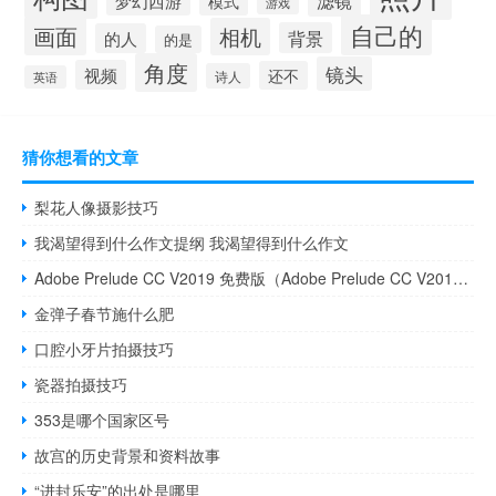
滤镜
梦幻西游
模式
游戏
自己的
画面
相机
背景
的人
的是
角度
镜头
视频
还不
诗人
英语
猜你想看的文章
梨花人像摄影技巧
我渴望得到什么作文提纲 我渴望得到什么作文
Adobe Prelude CC V2019 免费版（Adobe Prelude CC V2019 免费版功能简介）
金弹子春节施什么肥
口腔小牙片拍摄技巧
瓷器拍摄技巧
353是哪个国家区号
故宫的历史背景和资料故事
“进封乐安”的出处是哪里