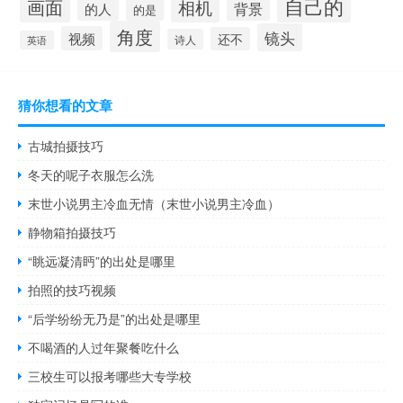
自己的
画面
相机
背景
的人
的是
角度
镜头
视频
还不
诗人
英语
猜你想看的文章
古城拍摄技巧
冬天的呢子衣服怎么洗
末世小说男主冷血无情（末世小说男主冷血）
静物箱拍摄技巧
“眺远凝清眄”的出处是哪里
拍照的技巧视频
“后学纷纷无乃是”的出处是哪里
不喝酒的人过年聚餐吃什么
三校生可以报考哪些大专学校