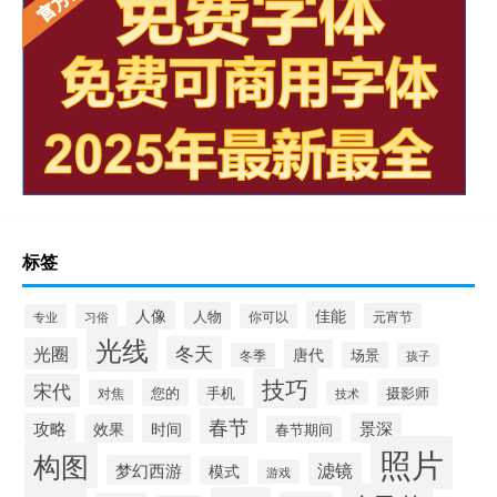
标签
人像
佳能
人物
元宵节
专业
习俗
你可以
光线
冬天
光圈
唐代
场景
冬季
孩子
技巧
宋代
您的
手机
摄影师
对焦
技术
春节
攻略
景深
效果
时间
春节期间
照片
构图
滤镜
梦幻西游
模式
游戏