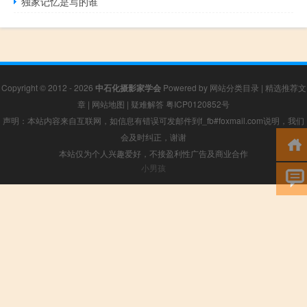
独家记忆是写的谁
Copyright © 2012 - 2026
中石化摄影家学会
Powered by
网站分类目录
|
精选推荐文
章
|
网站地图
|
疑难解答
粤ICP0120852号
声明：本站内容来自互联网，如信息有错误可发邮件到f_fb#foxmail.com说明，我们
会及时纠正，谢谢
本站仅为个人兴趣爱好，不接盈利性广告及商业合作
小男孩