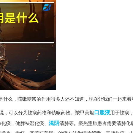
是什么，咳嗽糖浆的作用很多人还不知道，现在让我们一起来看
口服液
来说，可以分为祛痰药物和镇咳药物。羧甲美坦
用于祛痰
滋阴
肺化痰、健脾祛湿化痰、
清肺等。痰热壅肺患者需要清肺化
或发热、舌红、苔黄或黄腻。治疗方法为清热解毒、宣肺化痰，