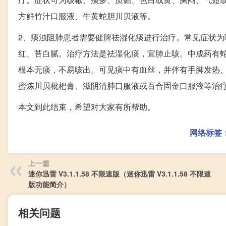
方鲜竹汁口服液、牛黄蛇胆川贝液等。
2、痰浊阻肺患者需要健脾祛湿化痰进行治疗。常见症状
红、苔白腻。治疗方法是祛湿化痰，宣肺止咳。中成药有
根本无痰，不易咳出。可见痰中有血丝，并伴有手脚发热
蜜炼川贝枇杷膏、滋阴清肺口服液或百合固金口服液等治
本文到此结束，希望对大家有所帮助。
网络标签
上一篇
迷你迅雷 V3.1.1.58 不限速版（迷你迅雷 V3.1.1.58 不限速
版功能简介）
相关问题