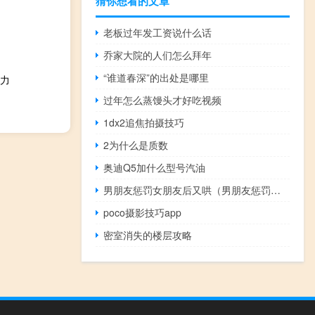
猜你想看的文章
老板过年发工资说什么话
乔家大院的人们怎么拜年
“谁道春深”的出处是哪里
力
过年怎么蒸馒头才好吃视频
1dx2追焦拍摄技巧
2为什么是质数
奥迪Q5加什么型号汽油
男朋友惩罚女朋友后又哄（男朋友惩罚女朋友污）
poco摄影技巧app
密室消失的楼层攻略