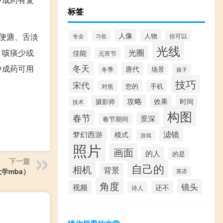
标签
人像
人物
便溏、舌淡
专业
习俗
你可以
光线
光圈
、咳痰少或
佳能
元宵节
冬天
中成药可用
唐代
场景
冬季
孩子
技巧
宋代
您的
手机
对焦
攻略
效果
时间
摄影师
技术
构图
春节
景深
春节期间
滤镜
梦幻西游
模式
游戏
照片
画面
的人
的是
下一篇
自己的
相机
背景
学mba）
英语
角度
镜头
视频
还不
诗人