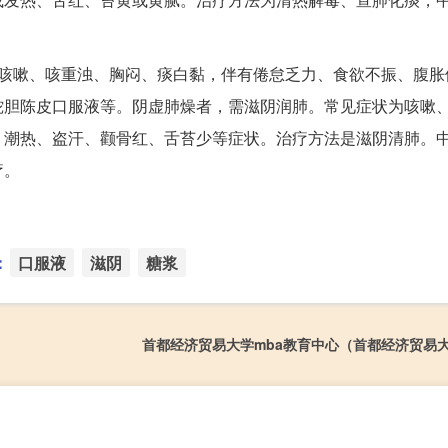
为咳嗽、咳重浊、胸闷、痰白黏，伴有倦怠乏力、食欲不振、腹胀
蛇胆陈皮口服液等。阴虚肺燥者，需滋阴润肺。常见症状为咳嗽
、潮热、盗汗、颧骨红、舌苔少等症状。治疗方法是滋阴清肺。
疗。
：
口服液
滋阴
糖浆
首都经济贸易大学mba教育中心（首都经济贸易大