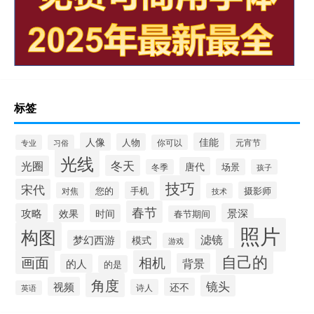
标签
人像
佳能
人物
元宵节
专业
习俗
你可以
光线
冬天
光圈
唐代
场景
冬季
孩子
技巧
宋代
您的
手机
摄影师
对焦
技术
春节
攻略
景深
效果
时间
春节期间
照片
构图
滤镜
梦幻西游
模式
游戏
自己的
画面
相机
背景
的人
的是
角度
镜头
视频
还不
诗人
英语