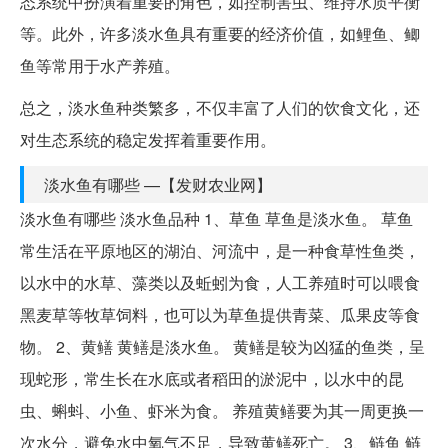
态系统中扮演着重要的角色，如控制害虫、维持水质平衡
等。此外，许多淡水鱼具有重要的经济价值，如鲤鱼、鲫
鱼等常用于水产养殖。
总之，淡水鱼种类繁多，不仅丰富了人们的饮食文化，还
对生态系统的稳定发挥着重要作用。
淡水鱼有哪些 —【发财农业网】
淡水鱼有哪些 淡水鱼品种 1、草鱼 草鱼是淡水鱼。 草鱼
常生活在平原地区的湖泊、河流中，是一种食草性鱼类，
以水中的水草、藻类以及蚯蚓为食，人工养殖时可以喂食
黑麦草等牧草饲料，也可以为草鱼提供青菜、瓜果皮等食
物。 2、黄鳝 黄鳝是淡水鱼。 黄鳝是较为凶猛的鱼类，呈
现蛇形，常生长在水底或者稻田的淤泥中，以水中的昆
虫、蝌蚪、小鱼、虾米为食。 养殖黄鳝要为其一周更换一
次水分，避免水中氧气不足，导致黄鳝死亡。 3、鲢鱼 鲢