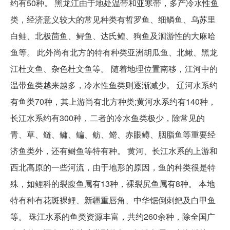
约有50种。 黑龙江由于地处温带和亚寒带，多产冷水性鱼
类，经济意义较大的常见种类有哲罗鱼、细鳞鱼、乌苏里
白鲑、北极茴鱼、鲟鱼、达氏鳇、狗鱼及洄游性的大麻哈
鱼等。 此外尚有北方的特有种类亚洲胡瓜鱼、北鳅、黑龙
江杜文鱼、杂色杜文鱼等。 随着地理位置南移，江河中的
温带鱼类越来越多，冷水性鱼类则逐渐减少。 辽河水系约
有鱼类70种，其上游尚有北方种类;黄河水系约有140种，
长江水系约有300种，二者的冷水鱼类极少，除常见的
青、草、鲢、鳙、鳊、鲂、鳤、赤眼鳟、胭脂鱼等重要经
济鱼类外，还有鲥鱼等特有种。 黄河、长江水系的上游和
西北高原的一些河流，由于地形的原因，鱼的种类很是特
殊，如鲤科的裂腹鱼属有13种，裸裂尻鱼属有8种。 本地
特有种有花斑裸鲤、新疆重唇角、中华锯倒刺鲃及白甲鱼
等。 珠江水系的鱼类资源丰富，共约260余种，除全国广