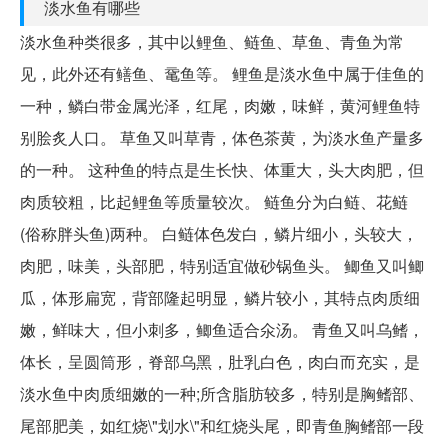
淡水鱼有哪些
淡水鱼种类很多，其中以鲤鱼、鲢鱼、草鱼、青鱼为常
见，此外还有鳝鱼、鼋鱼等。 鲤鱼是淡水鱼中属于佳鱼的
一种，鳞白带金属光泽，红尾，肉嫩，味鲜，黄河鲤鱼特
别脍炙人口。 草鱼又叫草青，体色茶黄，为淡水鱼产量多
的一种。 这种鱼的特点是生长快、体重大，头大肉肥，但
肉质较粗，比起鲤鱼等质量较次。 鲢鱼分为白鲢、花鲢
(俗称胖头鱼)两种。 白鲢体色发白，鳞片细小，头较大，
肉肥，味美，头部肥，特别适宜做砂锅鱼头。 鲫鱼又叫鲫
瓜，体形扁宽，背部隆起明显，鳞片较小，其特点肉质细
嫩，鲜味大，但小刺多，鲫鱼适合氽汤。 青鱼又叫乌鳍，
体长，呈圆筒形，脊部乌黑，肚乳白色，肉白而充实，是
淡水鱼中肉质细嫩的一种;所含脂肪较多，特别是胸鳍部、
尾部肥美，如红烧\"划水\"和红烧头尾，即青鱼胸鳍部一段