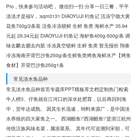
Pro，快来参与活动吧， 微信扫一扫 分享一日三餐，平平
淡淡才是福V，:sqm3131 DIAOYUJI 钓鱼记 活冻宁德大黄
花鱼700g/2条装 活鱼冷冻锁鲜 生鲜 鱼类 海鲜水产 35.94
元起 29.34元起 DIAOYUJI 钓鱼记 海鲈鱼400g-500g/条 调
味去麟去腮去内脏 冷冻真空锁鲜 生鲜 鱼类 暂无报价 翔泰
冷冻海南开背巴沙鱼250g/条生鲜鱼类烤鱼海鲜水产【烤鱼
食材】开背巴沙鱼250g1条
常见淡水鱼品种
常见淡水鱼品种首页专题库PPT模板库文档定制热门检索
牛人榜3、仔鱼就在江河口的深水处肥育，以后再回到海
中，翌年达成熟。 因其生长迅速，饲料来源广，是中国淡
水养殖的四大家鱼之一。 西湖醋鱼\"西湖醋鱼\"是浙江杭州
传统汉族风味名菜，属浙菜系。 其年代可追溯到宋朝，可