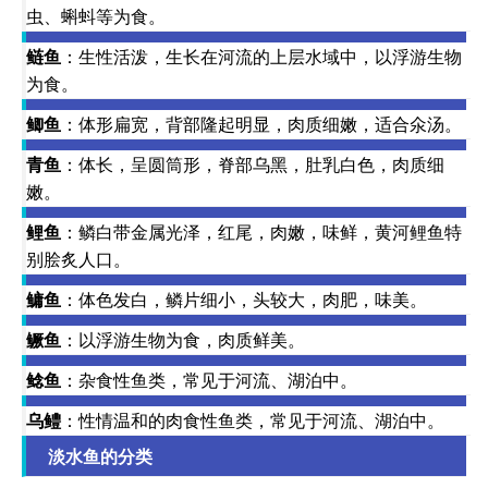
虫、蝌蚪等为食。
鲢鱼
：生性活泼，生长在河流的上层水域中，以浮游生物
为食。
鲫鱼
：体形扁宽，背部隆起明显，肉质细嫩，适合氽汤。
青鱼
：体长，呈圆筒形，脊部乌黑，肚乳白色，肉质细
嫩。
鲤鱼
：鳞白带金属光泽，红尾，肉嫩，味鲜，黄河鲤鱼特
别脍炙人口。
鳙鱼
：体色发白，鳞片细小，头较大，肉肥，味美。
鳜鱼
：以浮游生物为食，肉质鲜美。
鲶鱼
：杂食性鱼类，常见于河流、湖泊中。
乌鳢
：性情温和的肉食性鱼类，常见于河流、湖泊中。
淡水鱼的分类