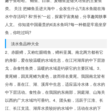
嫩子鱼哈哈。 鲴鱼、白条、麦穗鱼是做火培鱼的主要鱼
类。 ​关注 把鲫鱼丢进大海中，会发生什么?淡水鱼能在海
水中存活吗? 和“所长”一起，探索宇宙奥秘，分享趣闻轶事
人文。 你知道中国最贵的6淡水鱼吗?每一种都是牢底坐穿
鱼，你吃过吗?
淡水鱼品种大全
2、赤眼鳟，又称红眼晴鱼，鳟科亚属。南北两方都有它
的身影，爱在较温暖的水域生息，在江河湖库的中下层游
戈，杂食性鱼类，温暖的水域是钓获它的主要区域。3、
黄尾鲴，因其尾鳍为黄色，故而得名黄尾。我国南北皆有
分布，喜在江、湖、溪库中生息，适应温冷水体，在水的
中下层活动。食性杂，在我国的东南部，洞庭湖、山海关
以西的广大水域均可垂钓。4、团头鲂，活跃于江淮、长
江、长江支流、湖库水质较好的水域中，活动在水的下