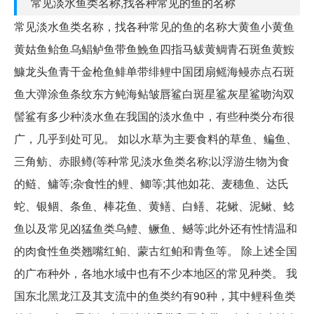
常见淡水鱼类名称,找各种常见的鱼的名称
常见淡水鱼类名称，找各种常见的鱼的名称大黄鱼小黄鱼
黄姑鱼鲐鱼乌鲳鲈鱼带鱼鮸鱼四指马鲅黄鲷青石斑鱼黄鮟
鱇龙头鱼青干金枪鱼鲱单带绯鲤中国团扇鳐海鳗赤点石斑
鱼大弹涂鱼条纹东方鲀海鲇皱唇鲨白斑星鲨灰星鲨吻沟双
髻鲨有多少种淡水鱼在我国的淡水鱼中，有些种类分布很
广，几乎到处可见。 如以水草为主要食料的草鱼、鳊鱼、
三角鲂、赤眼鳟(等种常见淡水鱼类名称;以浮游生物为食
的鲢、鳙等;杂食性的鲤、鲫等;其他如花、麦穗鱼、达氏
蛇、银鲴、条鱼、棒花鱼、黄鳝、白鳝、花鳅、泥鳅、鲶
鱼以及常见凶猛鱼类乌鳢、鳜鱼、鳡等;此外还有性情温和
的肉食性鱼类翘嘴红鲌、蒙古红鲌和青鱼等。 除上述全国
的广布种外，各地水域中也有不少本地区的常见种类。 我
国东北黑龙江及其支流中的鱼类约有90种，其中鲤科鱼类