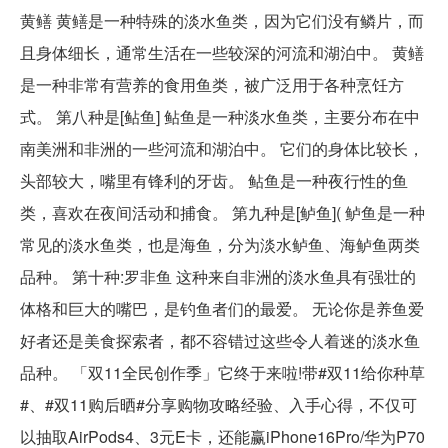
黄鳝 黄鳝是一种特殊的淡水鱼类，因为它们没有鳞片，而
且身体细长，通常生活在一些较深的河流和湖泊中。 黄鳝
是一种非常有营养的食用鱼类，被广泛用于各种烹饪方
式。 第八种是[鲇鱼] 鲇鱼是一种淡水鱼类，主要分布在中
南美洲和非洲的一些河流和湖泊中。 它们的身体比较长，
头部较大，嘴里有锋利的牙齿。 鲇鱼是一种夜行性的鱼
类，喜欢在夜间活动和捕食。 第九种是[鲈鱼]( 鲈鱼是一种
常见的淡水鱼类，也是海鱼，分为淡水鲈鱼、海鲈鱼两类
品种。 第十种:罗非鱼 这种来自非洲的淡水鱼具有强壮的
体格和巨大的嘴巴，是钓鱼者们的最爱。 无论你是养鱼爱
好者还是美食探索者，都不容错过这些令人着迷的淡水鱼
品种。 「双11全民创作季」它终于来啦!带#双11给你种草
#、#双11购后晒#分享购物攻略经验、入手心得，不仅可
以抽取AirPods4、3元E卡，还能赢iPhone16Pro/华为P70