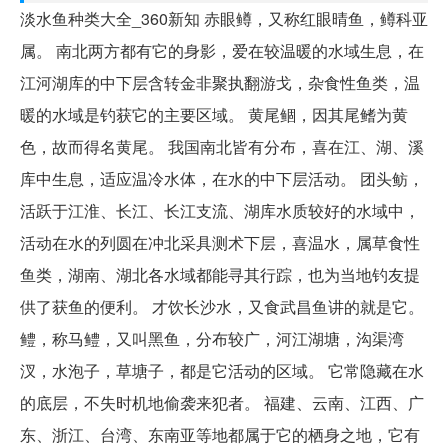
淡水鱼种类大全_360新知 赤眼鳟，又称红眼晴鱼，鳟科亚
属。 南北两方都有它的身影，爱在较温暖的水域生息，在
江河湖库的中下层含转金非聚执翻游戈，杂食性鱼类，温
暖的水域是钓获它的主要区域。 黄尾鲴，因其尾鳍为黄
色，故而得名黄尾。 我国南北皆有分布，喜在江、湖、溪
库中生息，适应温冷水体，在水的中下层活动。 团头鲂，
活跃于江淮、长江、长江支流、湖库水质较好的水域中，
活动在水的列圆在冲北采具测术下层，喜温水，属草食性
鱼类，湖南、湖北各水域都能寻其行踪，也为当地钓友提
供了获鱼的便利。 才饮长沙水，又食武昌鱼讲的就是它。
鳢，称马鳢，又叫黑鱼，分布较广，河江湖塘，沟渠湾
汊，水泡子，草塘子，都是它活动的区域。 它常隐藏在水
的底层，不失时机地偷袭来犯者。 福建、云南、江西、广
东、浙江、台湾、东南亚等地都属于它的栖身之地，它有