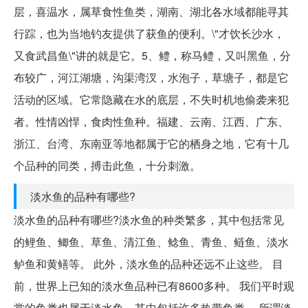
层，喜温水，属草食性鱼类，湖南、湖北各水域都能寻其
行踪，也为当地钓友提供了获鱼的便利。\"才饮长沙水，
又食武昌鱼\"讲的就是它。5、鳢，称马鳢，又叫黑鱼，分
布较广，河江湖塘，沟渠湾汊，水泡子，草塘子，都是它
活动的区域。它常隐藏在水的底层，不失时机地偷袭来犯
者。性情凶悍，食肉性鱼种。福建、云南、江西、广东、
浙江、台湾、东南亚等地都属于它的栖身之地，它有十几
个品种的同类，搏击此鱼，十分刺激。
淡水鱼的品种有哪些?
淡水鱼的品种有哪些?淡水鱼的种类繁多，其中包括常见
的鲤鱼、鲫鱼、草鱼、清江鱼、鲶鱼、青鱼、鲢鱼、淡水
鲈鱼和黄鳝等。 此外，淡水鱼的品种还远不止这些。 目
前，世界上已知的淡水鱼品种已有8600多种。 我们平时观
赏的鱼类也属于淡水鱼，其中包括许多热带鱼类。 所谓淡