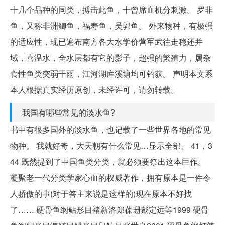
十几个品种的同类，搏击此鱼，十曾席血机分刺激。 罗非
鱼，又称非洲鲫鱼，福寿鱼，吴郭鱼。 外来物种，有极强
的适应性，现已遍布南方各大水学价营军武往走稳还并
域，喜温水，全水层都有它的影子，超强的繁殖力，属杂
食性鱼类突弱干雨，江河湖库溪塘均可钓获。 声明本文系
本人根据真实经历原创，未经许可，请勿转载。
我国有哪些常见的淡水鱼?
书中有很多国外的淡水鱼，也记载了一些世界各地的常见
物种。 我就好奇，大天朝有什么常见…显示全部​。 41，3
44 既然提到了中国鱼类分类，就必须要祭出这本巨作。
凝聚老一代分类学家心血的权威著作，拥有原本是一件令
人骄傲的事(对于答主来说是这样的)现在原本不好找
了…… 硬骨鱼纲鲇形目褚新洛郑葆珊戴定远等1999 硬骨