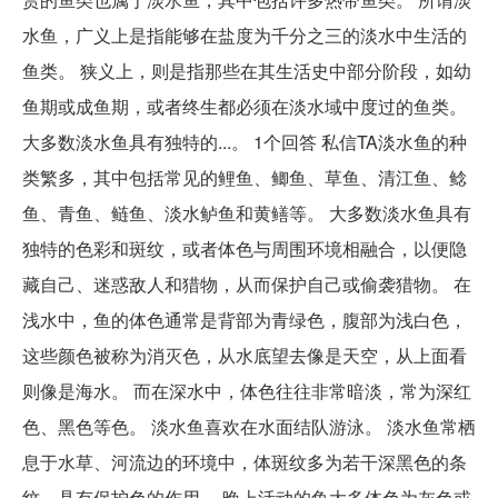
水鱼，广义上是指能够在盐度为千分之三的淡水中生活的
鱼类。 狭义上，则是指那些在其生活史中部分阶段，如幼
鱼期或成鱼期，或者终生都必须在淡水域中度过的鱼类。
大多数淡水鱼具有独特的...。 1个回答 私信TA淡水鱼的种
类繁多，其中包括常见的鲤鱼、鲫鱼、草鱼、清江鱼、鲶
鱼、青鱼、鲢鱼、淡水鲈鱼和黄鳝等。 大多数淡水鱼具有
独特的色彩和斑纹，或者体色与周围环境相融合，以便隐
藏自己、迷惑敌人和猎物，从而保护自己或偷袭猎物。 在
浅水中，鱼的体色通常是背部为青绿色，腹部为浅白色，
这些颜色被称为消灭色，从水底望去像是天空，从上面看
则像是海水。 而在深水中，体色往往非常暗淡，常为深红
色、黑色等色。 淡水鱼喜欢在水面结队游泳。 淡水鱼常栖
息于水草、河流边的环境中，体斑纹多为若干深黑色的条
纹，具有保护色的作用。 晚上活动的鱼大多体色为灰色或