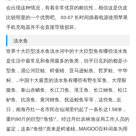
会出现这种情况，有着非常优异的耐抗性，相信这是仿皮
比较明显的一个优势吧。 03-07 长时间插着电源使用苹果
手机充电器并不会直接导致损坏。
淡水鱼
世界十大巨型淡水鱼淡水河中的十大巨型鱼有哪些淡水鱼
是生活中最常见和食用最多的鱼类，但平日见到的都是小
型鱼，湄公河巨鲶、鳄雀鳝、亚马逊鲇鱼、哲罗鲑、中华
鲟、...中国十大最贵的淡水鱼有哪些有野生军鱼、大理裂
腹鱼、泰山赤鳞鱼、长江刀鱼、淮王鱼、长江鲥鱼、松江
鲈鱼、抗浪鱼、黄河鲤鱼、抚远鳇鱼等等，这些鱼...近
日，南海丹灶一名市民在仙湖里钓起了一条长达1.58米，
重约90斤的巨型\"鱼怪\"。经过丹灶农林渔业局工作人员的
鉴定，这条\"鱼怪\"原来是鳄雀鳝...MAIGOO百科词条为用