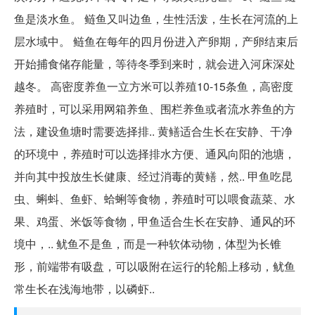
鱼是淡水鱼。 鲢鱼又叫边鱼，生性活泼，生长在河流的上
层水域中。 鲢鱼在每年的四月份进入产卵期，产卵结束后
开始捕食储存能量，等待冬季到来时，就会进入河床深处
越冬。 高密度养鱼一立方米可以养殖10-15条鱼，高密度
养殖时，可以采用网箱养鱼、围栏养鱼或者流水养鱼的方
法，建设鱼塘时需要选择排.. 黄鳝适合生长在安静、干净
的环境中，养殖时可以选择排水方便、通风向阳的池塘，
并向其中投放生长健康、经过消毒的黄鳝，然.. 甲鱼吃昆
虫、蝌蚪、鱼虾、蛤蜊等食物，养殖时可以喂食蔬菜、水
果、鸡蛋、米饭等食物，甲鱼适合生长在安静、通风的环
境中，.. 鱿鱼不是鱼，而是一种软体动物，体型为长锥
形，前端带有吸盘，可以吸附在运行的轮船上移动，鱿鱼
常生长在浅海地带，以磷虾..