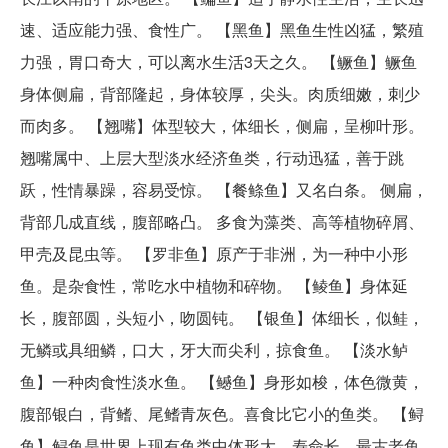
速、适应能力强、食性广。 【黑鱼】黑鱼生性凶猛，繁殖
力强，胃口奇大，可以离水生活3天之久。 【鳜鱼】鳜鱼
身体侧扁，背部隆起，身体较厚，尖头。肉质细嫩，刺少
而肉多。 【翘嘴】体型较大，体细长，侧扁，呈柳叶形。
翘嘴属中、上层大型淡水经济鱼类，行动迅猛，善于跳
跃，性情暴躁，容易受惊。 【餐鲦鱼】又名白条。 侧扁，
背部几成直线，腹部略凸。 多食为藻类、高等植物碎屑、
甲壳及昆虫等。 【罗非鱼】原产于非洲，为一种中小形
鱼。是杂食性，常吃水中植物和碎物。 【鲮鱼】身体延
长，腹部圆，头短小，吻圆钝。 【银鱼】体细长，似鲑，
无鳞或具细鳞，口大，牙大而尖利，掠食鱼。 【淡水鲈
鱼】一种肉食性淡水鱼。 【鳡鱼】身形如梭，体色微黄，
腹部银白，背鳍、尾鳍青灰色。喜食比它小的鱼类。 【鲟
鱼】鲟鱼是世界上现有鱼类中体形大、寿命长、最古老鱼