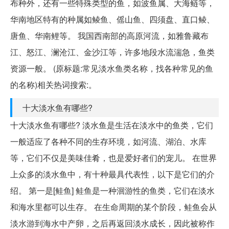
布种外，还有一些特殊类型的鱼，如波鱼属、大海鲢等，
华南地区特有的种属如鲮鱼、傜山鱼、四须盘、直口鲮、
唐鱼、华南鲤等。 我国西南部的高原河流，如雅鲁藏布
江、怒江、澜沧江、金沙江等，许多地段水流湍急，鱼类
资源一般。 (原标题:常见淡水鱼类名称，找各种常见的鱼
的名称)相关热词搜索:。
十大淡水鱼有哪些?
十大淡水鱼有哪些? 淡水鱼是生活在淡水中的鱼类，它们
一般适应了各种不同的生存环境，如河流、湖泊、水库
等，它们不仅是美味佳肴，也是爱好者们的宠儿。 在世界
上众多的淡水鱼中，有十种最具代表性，以下是它们的介
绍。 第一是[鲑鱼] 鲑鱼是一种洄游性的鱼类，它们在淡水
和海水里都可以生存。 在生命周期的某个阶段，鲑鱼会从
淡水游到海水中产卵，之后再返回淡水成长，因此被称作