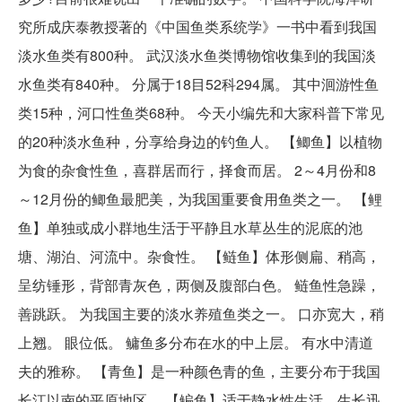
究所成庆泰教授著的《中国鱼类系统学》一书中看到我国
淡水鱼类有800种。 武汉淡水鱼类博物馆收集到的我国淡
水鱼类有840种。 分属于18目52科294属。 其中洄游性鱼
类15种，河口性鱼类68种。 今天小编先和大家科普下常见
的20种淡水鱼种，分享给身边的钓鱼人。 【鲫鱼】以植物
为食的杂食性鱼，喜群居而行，择食而居。 2～4月份和8
～12月份的鲫鱼最肥美，为我国重要食用鱼类之一。 【鲤
鱼】单独或成小群地生活于平静且水草丛生的泥底的池
塘、湖泊、河流中。杂食性。 【鲢鱼】体形侧扁、稍高，
呈纺锤形，背部青灰色，两侧及腹部白色。 鲢鱼性急躁，
善跳跃。 为我国主要的淡水养殖鱼类之一。 口亦宽大，稍
上翘。 眼位低。 鳙鱼多分布在水的中上层。 有水中清道
夫的雅称。 【青鱼】是一种颜色青的鱼，主要分布于我国
长江以南的平原地区。 【鳊鱼】适于静水性生活，生长迅