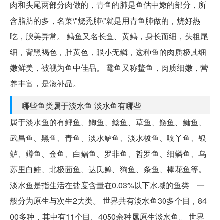
肉和头尾两部分肉做的，青鱼的肺是鱼估中嫩的部分，所
含脂肪的多，名菜\"烧秃肺\"就是用青鱼肺做的，烧好热
吃，腴美异常。 鳝鱼又名长鱼、黄鳝，身长而细，头粗尾
细，背黑褐色，肚黄色，眼小无鳞，这种鱼的肉质极其细
嫩鲜美，被视为鱼中佳品。 鼋鱼又称鳖鱼，肉质细嫩，营
养丰富，是滋补品。
哪些鱼类属于淡水鱼 淡水鱼有哪些
属于淡水鱼的有鲤鱼、鲫鱼、鲶鱼、草鱼、鲢鱼、鳙鱼、
武昌鱼、黑鱼、青鱼、淡水鲈鱼、淡水梭鱼、嘎丫鱼、银
鲈、鳟鱼、金鱼、白鲳鱼、罗非鱼、哲罗鱼、细鳞鱼、乌
苏里白鲑、北极茴鱼、达氏鳇、狗鱼、条鱼、棒花鱼等。
淡水鱼是指生活在盐度含量在0.03%以下水域的鱼类，一
般分为原生与次生2大类。 世界共有淡水鱼30多个目，84
00多种，其中有11个目、4050余种属原生淡水鱼。 世界