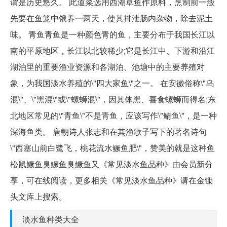
谓是历史悠久。 此道菜选用西湖草鱼作原料，烹制前一般
先要在鱼笼中饿养一两天，使其排泄肠内杂物，除去泥土
味。 青鱼青鱼是一种颜色青的鱼，主要分布于我国长江以
南的平原地区，长江以北较稀少;它是长江中、下游和沿江
湖泊里的重要渔业资源和各湖泊、池塘中的主要养殖对
象，为我国淡水养殖的\"四大家鱼\"之一。 在安徽俗称\"乌
混\"、\"黑混\"或\"螺蛳混\"，因其体黑、喜食螺蛳而得名;东
北地区常见的\"青鱼\"不是青鱼，应该写作\"鲭鱼\"，是一种
深海鱼类。 唐朝诗人张志和在其渔歌子写下的著名诗句
\"西塞山前白鹭飞，桃花流水鳜鱼肥\"，赞美的就是这种鱼
松鼠鳜鱼臭鳜鱼臭鳜鱼又《常见淡水鱼品种》由会员新分
享，可在线阅读，更多相关《常见淡水鱼品种》请在金锄
头文库上搜索。
淡水鱼种类大全