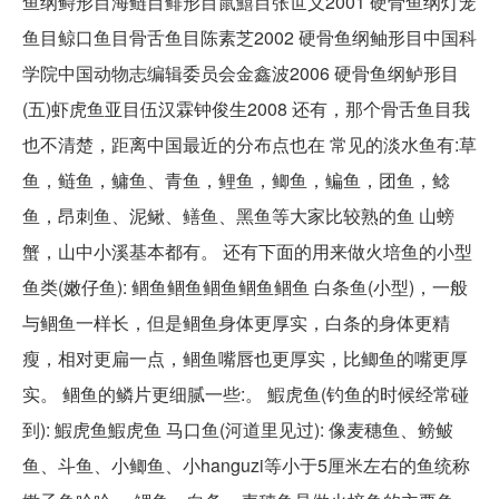
鱼纲鲟形目海鲢目鲱形目鼠鱚目张世义2001 硬骨鱼纲灯笼
鱼目鲸口鱼目骨舌鱼目陈素芝2002 硬骨鱼纲鲉形目中国科
学院中国动物志编辑委员会金鑫波2006 硬骨鱼纲鲈形目
(五)虾虎鱼亚目伍汉霖钟俊生2008 还有，那个骨舌鱼目我
也不清楚，距离中国最近的分布点也在 常见的淡水鱼有:草
鱼，鲢鱼，鳙鱼、青鱼，鲤鱼，鲫鱼，鳊鱼，团鱼，鲶
鱼，昂刺鱼、泥鳅、鳝鱼、黑鱼等大家比较熟的鱼 山螃
蟹，山中小溪基本都有。 还有下面的用来做火培鱼的小型
鱼类(嫩仔鱼): 鲴鱼鲴鱼鲴鱼鲴鱼鲴鱼 白条鱼(小型)，一般
与鲴鱼一样长，但是鲴鱼身体更厚实，白条的身体更精
瘦，相对更扁一点，鲴鱼嘴唇也更厚实，比鲫鱼的嘴更厚
实。 鲴鱼的鳞片更细腻一些:。 鰕虎鱼(钓鱼的时候经常碰
到): 鰕虎鱼鰕虎鱼 马口鱼(河道里见过): 像麦穗鱼、鳑鲏
鱼、斗鱼、小鲫鱼、小hanguzi等小于5厘米左右的鱼统称