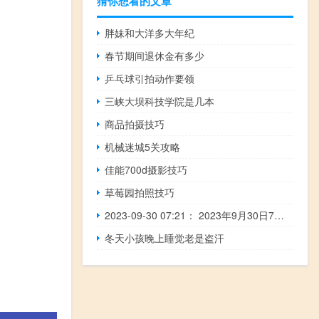
猜你想看的文章
胖妹和大洋多大年纪
春节期间退休金有多少
乒乓球引拍动作要领
三峡大坝科技学院是几本
商品拍摄技巧
机械迷城5关攻略
佳能700d摄影技巧
草莓园拍照技巧
2023-09-30 07:21： 2023年9月30日7时14分，G25长深高速连云港段由于车流量大，关闭花果山机场双向、灌云南往连云港方向入口。 ​​​
冬天小孩晚上睡觉老是盗汗