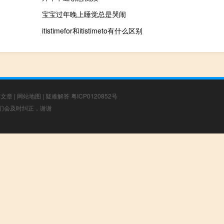
宝宝过年晚上睡觉总是哭闹
itistimefor和itistimeto有什么区别
荐文章
|
网站地图
|
疑难解答
粤ICP0120852号
，我们会及时纠正，谢谢