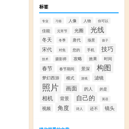
标签
人像
人物
专业
习俗
你可以
光线
光圈
佳能
元宵节
冬天
唐代
场景
冬季
孩子
技巧
宋代
您的
手机
对焦
攻略
效果
时间
摄影师
技术
构图
春节
景深
春节期间
滤镜
梦幻西游
模式
游戏
照片
画面
的人
的是
自己的
相机
背景
英语
角度
镜头
视频
还不
诗人