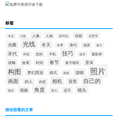
标签
人像
佳能
人物
元宵节
专业
习俗
你可以
光线
冬天
光圈
唐代
场景
冬季
孩子
技巧
宋代
您的
手机
摄影师
对焦
技术
春节
攻略
景深
效果
时间
春节期间
照片
构图
滤镜
梦幻西游
模式
游戏
自己的
画面
相机
背景
的人
的是
角度
镜头
视频
还不
诗人
英语
猜你想看的文章