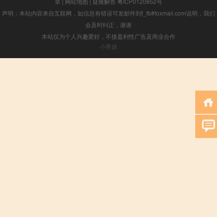
章
|
网站地图
|
疑难解答
粤ICP0120852号
声明：本站内容来自互联网，如信息有错误可发邮件到f_fb#foxmail.com说明，我们
会及时纠正，谢谢
本站仅为个人兴趣爱好，不接盈利性广告及商业合作
小男孩