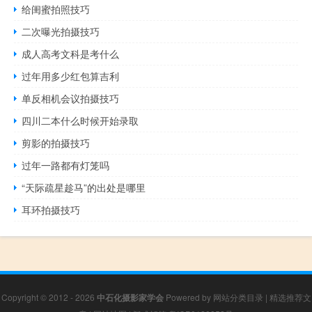
给闺蜜拍照技巧
二次曝光拍摄技巧
成人高考文科是考什么
过年用多少红包算吉利
单反相机会议拍摄技巧
四川二本什么时候开始录取
剪影的拍摄技巧
过年一路都有灯笼吗
“天际疏星趁马”的出处是哪里
耳环拍摄技巧
Copyright © 2012 - 2026
中石化摄影家学会
Powered by
网站分类目录
|
精选推荐文