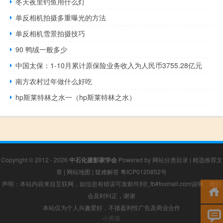
冬天夜里钓鱼用什么灯
单反相机拍摄多重曝光的方法
单反相机雪景拍摄技巧
90 鸭绒一般多少
中国太保：1-10月累计原保险业务收入为人民币3755.28亿元
南方农村过年做什么好吃
hp斯莱特林之水一（hp斯莱特林之水）
Copyright © 2012 - 2026
中石化摄影家学会
Powered by
网站分类目录
|
精选推荐文
章
|
网站地图
|
疑难解答
粤ICP0120852号
声明：本站内容来自互联网，如信息有错误可发邮件到f_fb#foxmail.com说明，我们
会及时纠正，谢谢
本站仅为个人兴趣爱好，不接盈利性广告及商业合作
小男孩