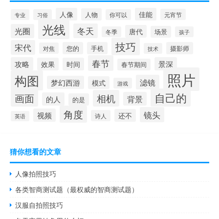
人像
佳能
人物
元宵节
专业
习俗
你可以
光线
冬天
光圈
唐代
场景
冬季
孩子
技巧
宋代
您的
手机
摄影师
对焦
技术
春节
攻略
景深
效果
时间
春节期间
照片
构图
滤镜
梦幻西游
模式
游戏
自己的
画面
相机
背景
的人
的是
角度
镜头
视频
还不
诗人
英语
猜你想看的文章
人像拍照技巧
各类智商测试题（最权威的智商测试题）
汉服自拍照技巧