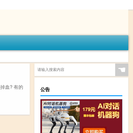
☚
掉血? 有的
公告