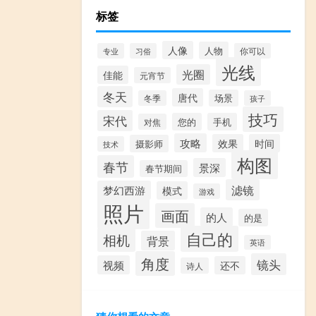
标签
人像
人物
专业
习俗
你可以
光线
光圈
佳能
元宵节
冬天
唐代
场景
冬季
孩子
技巧
宋代
您的
手机
对焦
攻略
效果
时间
摄影师
技术
构图
春节
景深
春节期间
滤镜
梦幻西游
模式
游戏
照片
画面
的人
的是
自己的
相机
背景
英语
角度
镜头
视频
还不
诗人