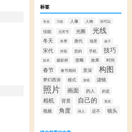
标签
人像
人物
专业
习俗
你可以
光线
光圈
佳能
元宵节
冬天
唐代
场景
冬季
孩子
技巧
宋代
您的
手机
对焦
攻略
效果
时间
摄影师
技术
构图
春节
景深
春节期间
滤镜
梦幻西游
模式
游戏
照片
画面
的人
的是
自己的
相机
背景
英语
角度
镜头
视频
还不
诗人